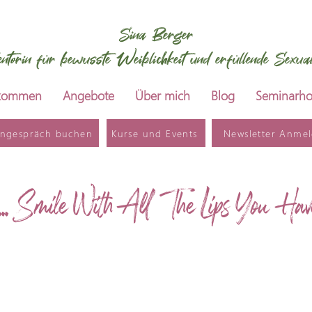
Sina Berger
ntorin für bewusste Weiblichkeit und erfüllende Sexuali
lkommen
Angebote
Über mich
Blog
Seminarho
rngespräch buchen
Kurse und Events
Newsletter Anme
... Smile With All The Lips You Hav