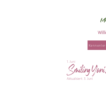
Me
Wil
Kennenle
1. Juni
Smiling Yoni
Aktualisiert:
3. Juni