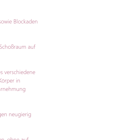
sowie Blockaden 
Schoßraum auf 
s verschiedene 
örper in 
ahrnehmung 
en neugierig 
en, ohne auf 