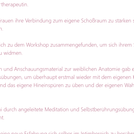
rtherapeutin.
e Frauen ihre Verbindung zum eigene Schoßraum zu stärken 
n.
ich zu dem Workshop zusammengefunden, um sich ihrem 
u widmen. 
 und Anschauungsmaterial zur weiblichen Anatomie gab e
bungen, um überhaupt erstmal wieder mit dem eigenen K
nd das eigene Hineinspüren zu üben und der eigenen W
i durch angeleitete Meditation und Selbstberührungsübung
t.
es eine neue Erfahrung sich selber im Intimbereich zu berühr