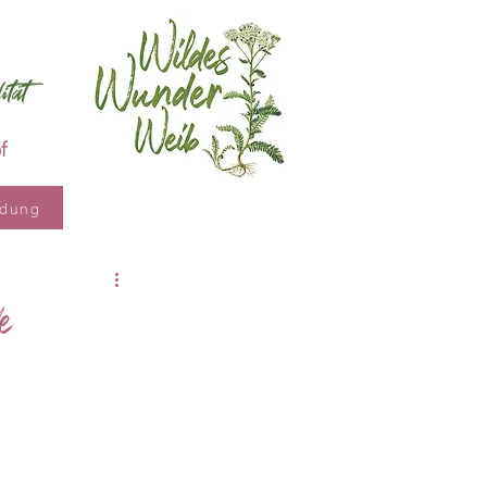
tät
f
ldung
e