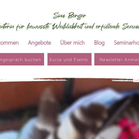
Sina Berger
ntorin für bewusste Weiblichkeit und erfüllende Sexuali
lkommen
Angebote
Über mich
Blog
Seminarho
rngespräch buchen
Kurse und Events
Newsletter Anme