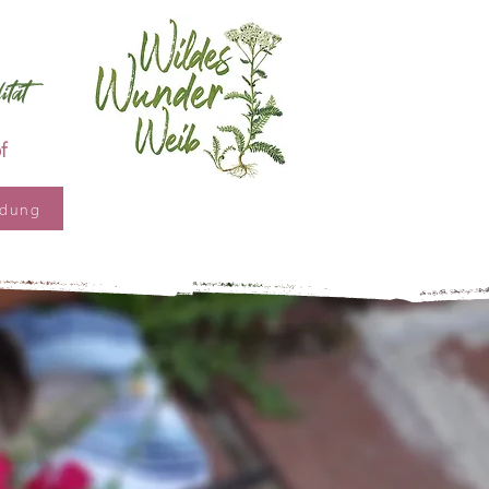
tät
f
ldung