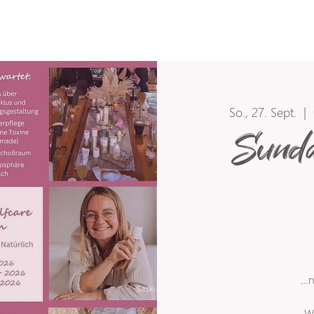
So., 27. Sept.
  |  
Sunda
…n
We