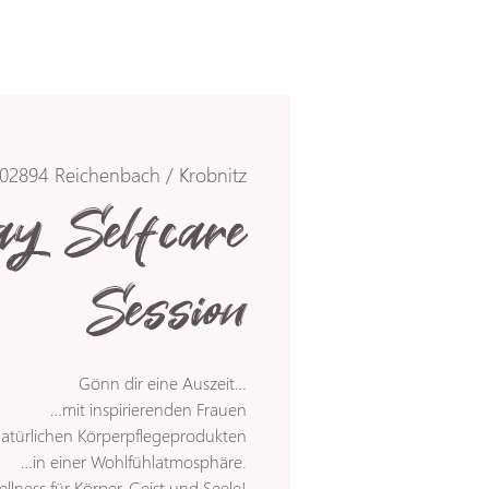
02894 Reichenbach / Krobnitz
y Selfcare
Session
Gönn dir eine Auszeit…
…mit inspirierenden Frauen
atürlichen Körperpflegeprodukten
…in einer Wohlfühlatmosphäre.
llness für Körper, Geist und Seele!