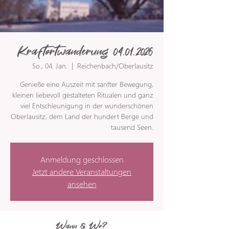
Kraftortwanderung 04.01.2026
So., 04. Jan.
  |  
Reichenbach/Oberlausitz
Genieße eine Auszeit mit sanfter Bewegung,
kleinen liebevoll gestalteten Ritualen und ganz
viel Entschleunigung in der wunderschönen
Oberlausitz, dem Land der hundert Berge und
tausend Seen.
Anmeldung geschlossen
Jetzt andere Veranstaltungen
ansehen
Wann & Wo?