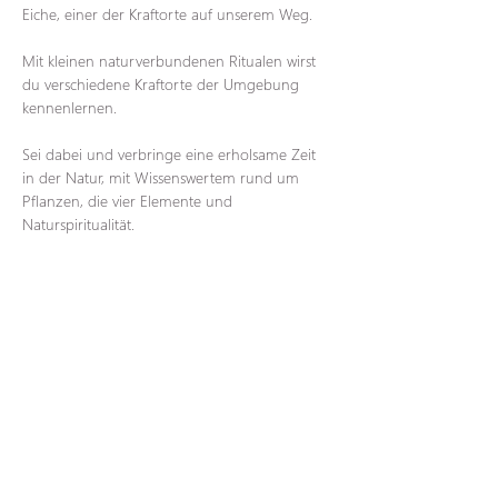
Eiche, einer der Kraftorte auf unserem Weg.
Mit kleinen naturverbundenen Ritualen wirst 
du verschiedene Kraftorte der Umgebung 
kennenlernen.
Sei dabei und verbringe eine erholsame Zeit 
in der Natur, mit Wissenswertem rund um 
Pflanzen, die vier Elemente und 
Naturspiritualität.
Treffpunkt: Parkplatz Schloss Krobnitz (Am 
Friedenstal 5 in 02894 Reichenbach OT 
Krobnitz)
Dauer: ca. 2 Stunden
Kosten: 25€ pro Person
Anmeldung unter: 
Sina@wildeswunderweib.de