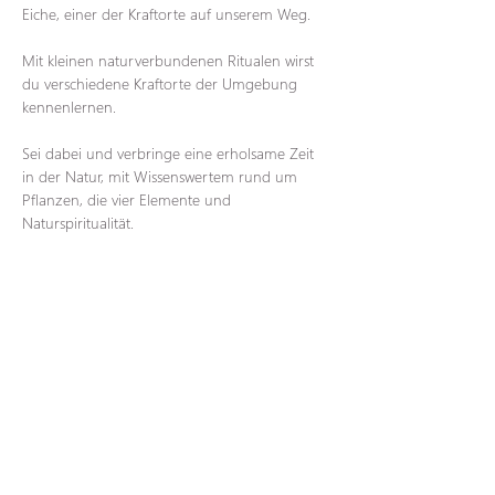
Eiche, einer der Kraftorte auf unserem Weg.
Mit kleinen naturverbundenen Ritualen wirst 
du verschiedene Kraftorte der Umgebung 
kennenlernen.
Sei dabei und verbringe eine erholsame Zeit 
in der Natur, mit Wissenswertem rund um 
Pflanzen, die vier Elemente und 
Naturspiritualität.
Treffpunkt: Parkplatz Schloss Krobnitz (Am 
Friedenstal 5 in 02894 Reichenbach OT 
Krobnitz)
Dauer: ca. 2 Stunden
Kosten: 20€ pro Person oder kommt zu zweit 
und ihr zahlt nur 35€ 
Anmeldung unter: 
Sina@wildeswunderweib.de