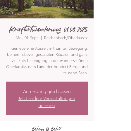
Kraftortwanderung 01.09.2025
Mo., 01. Sept.
  |  
Reichenbach/Oberlausitz
Genieße eine Auszeit mit sanfter Bewegung,
kleinen liebevoll gestalteten Ritualen und ganz
viel Entschleunigung in der wunderschönen
Oberlausitz, dem Land der hundert Berge und
tausend Seen.
Anmeldung geschlossen
Jetzt andere Veranstaltungen
ansehen
Wann & Wo?