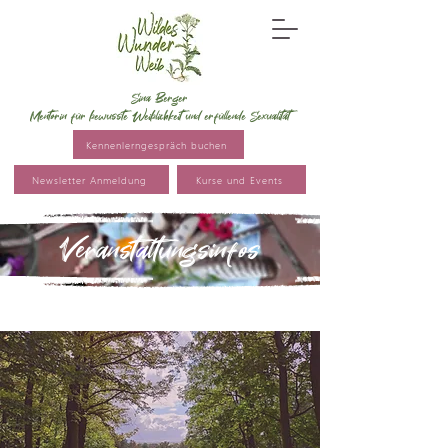
Sina Berger
Mentorin für bewusste Weiblichkeit und erfüllende Sexualität
Kennenlerngespräch buchen
Newsletter Anmeldung
Kurse und Events
Veranstaltungsinfos