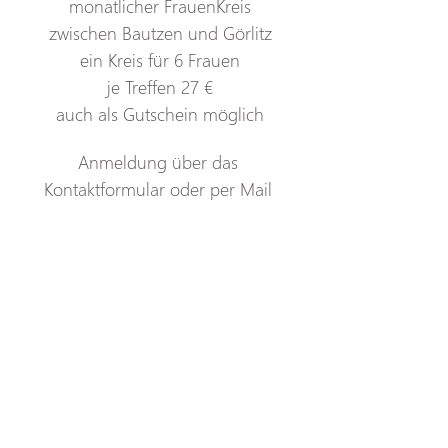
monatlicher FrauenKreis
zwischen Bautzen und Görlitz
ein Kreis für 6 Frauen
je Treffen 27 €
auch als Gutschein möglich
Anmeldung über
das
Kontaktformular
oder
per
Mail
Sina@wildeswunderweib.de
Ich freu mich auf dich!
Sina