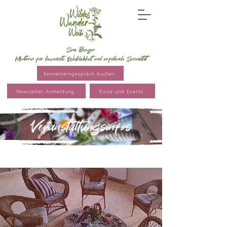
Sina Berger
Mentorin für bewusste Weiblichkeit und erfüllende Sexualität
Kennenlerngespräch buchen
Newsletter Anmeldung
Kurse und Events
Veranstaltungsinfos