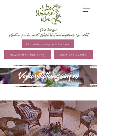
Sina Berger
Mentorin für bewusste Weiblichkeit und erfüllende Sexualität
Kennenlerngespräch buchen
Newsletter Anmeldung
Kurse und Events
Veranstaltungsinfos