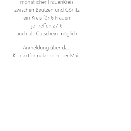
monatlicher FrauenKreis
zwischen Bautzen und Görlitz
ein Kreis für 6 Frauen
je Treffen 27 €
auch als Gutschein möglich
Anmeldung über
das
Kontaktformular
oder
per
Mail
Sina@wildeswunderweib.de
Ich freu mich auf dich!
Sina