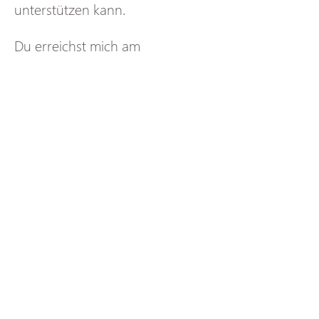
unterstützen kann.
Du erreichst mich am 
einfachsten per Mail an 
sina@wildeswunderweib.de
 oder
du suchst dir 
hier 
einen Termin 
für einen kostenlosen 
Kennenlern-Call raus.
Ich freu mich auf unser 
Kennenlernen!
Sina