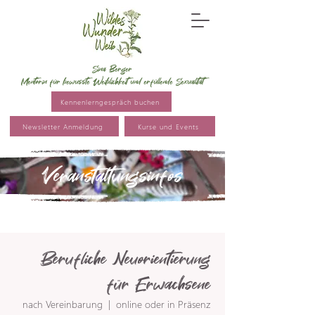
Sina Berger
Mentorin für bewusste Weiblichkeit und erfüllende Sexualität
Kennenlerngespräch buchen
Newsletter Anmeldung
Kurse und Events
Veranstaltungsinfos
Berufliche Neuorientierung
für Erwachsene
nach Vereinbarung
  |  
online oder in Präsenz