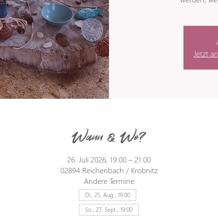
Jetzt a
Wann & Wo?
26. Juli 2026, 19:00 – 21:00
02894 Reichenbach / Krobnitz
Andere Termine
Di., 25. Aug., 19:00
So., 27. Sept., 19:00