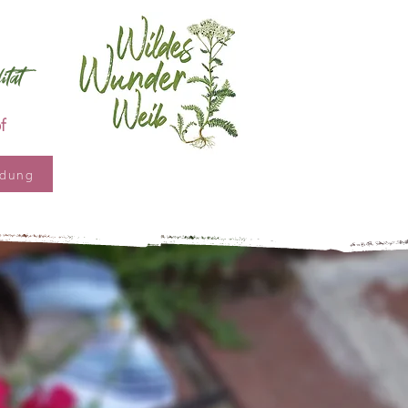
tät
f
ldung