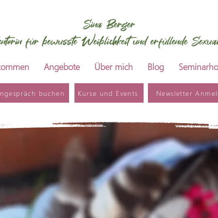
Sina Berger
ntorin für bewusste Weiblichkeit und erfüllende Sexuali
lkommen
Angebote
Über mich
Blog
Seminarho
rngespräch buchen
Kurse und Events
Newsletter Anme